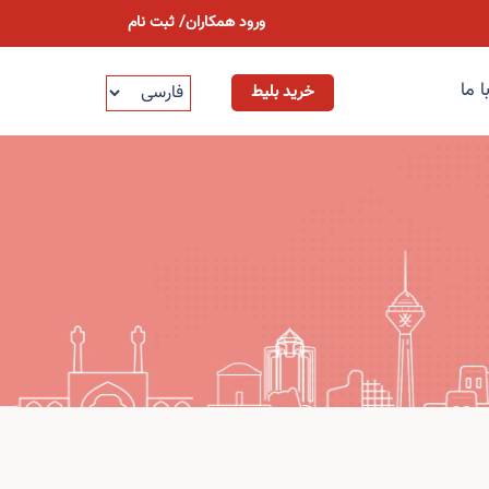
ورود همکاران
/
ثبت نام
 ما
خريد بليط