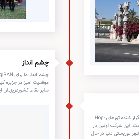
چشم انداز
سایر نقاط کشورعزیزمان 
شرکت SightseeingIRAN بنیانگذار و تنها شرکت برگزار کننده تورهای Hop-
اسیس شده است. این شرکت اولین بار
وم Hop-on Hop-off که در حال حاضر در 128 شهر توریستی دنیا در حال